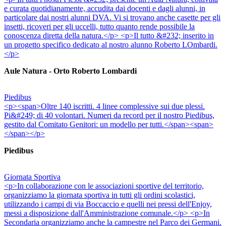
e curata quotidianamente, accudita dai docenti e dagli alunni, in
particolare dai nostri alunni DVA. Vi si trovano anche casette per gli
insetti, ricoveri per gli uccelli, tutto quanto rende possibile la
conoscenza diretta della natura.</p> <p>Il tutto &#232; inserito in
un progetto specifico dedicato al nostro alunno Roberto LOmbardi.
</p>
Aule Natura - Orto Roberto Lombardi
Piedibus
<p><span>Oltre 140 iscritti. 4 linee complessive sui due plessi.
Pi&#249; di 40 volontari. Numeri da record per il nostro Piedibus,
gestito dal Comitato Genitori: un modello per tutti.</span><span>
</span></p>
Piedibus
Giornata Sportiva
<p>In collaborazione con le associazioni sportive del territorio,
organizziamo la giornata sportiva in tutti gli ordini scolastici,
utilizzando i campi di via Boccaccio e quelli nei pressi dell'Enjoy,
messi a disposizione dall'Amministrazione comunale.</p> <p>In
Secondaria organizziamo anche la campestre nel Parco dei Germani.