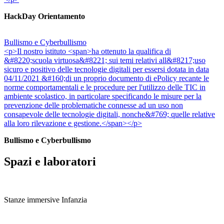
HackDay Orientamento
Bullismo e Cyberbullismo
<p>Il nostro istituto <span>ha ottenuto la qualifica di
&#8220;scuola virtuosa&#8221; sui temi relativi all&#8217;uso
sicuro e positivo delle tecnologie digitali per essersi dotata in data
04/11/2021 &#160;di un proprio documento di ePolicy recante le
norme comportamentali e le procedure per l'utilizzo delle TIC in
ambiente scolastico, in particolare specificando le misure per la
prevenzione delle problematiche connesse ad un uso non
consapevole delle tecnologie digitali, nonche&#769; quelle relative
alla loro rilevazione e gestione.</span></p>
Bullismo e Cyberbullismo
Spazi e laboratori
Stanze immersive Infanzia