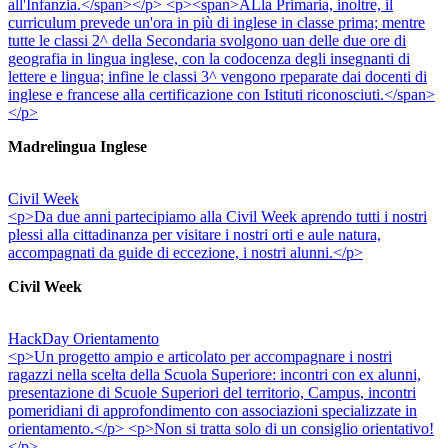
all'Infanzia.</span></p> <p><span>ALla Primaria, inoltre, il
curriculum prevede un'ora in più di inglese in classe prima; mentre
tutte le classi 2^ della Secondaria svolgono uan delle due ore di
geografia in lingua inglese, con la codocenza degli insegnanti di
lettere e lingua; infine le classi 3^ vengono rpeparate dai docenti di
inglese e francese alla certificazione con Istituti riconosciuti.</span>
</p>
Madrelingua Inglese
Civil Week
<p>Da due anni partecipiamo alla Civil Week aprendo tutti i nostri
plessi alla cittadinanza per visitare i nostri orti e aule natura,
accompagnati da guide di eccezione, i nostri alunni.</p>
Civil Week
HackDay Orientamento
<p>Un progetto ampio e articolato per accompagnare i nostri
ragazzi nella scelta della Scuola Superiore: incontri con ex alunni,
presentazione di Scuole Superiori del territorio, Campus, incontri
pomeridiani di approfondimento con associazioni specializzate in
orientamento.</p> <p>Non si tratta solo di un consiglio orientativo!
</p>