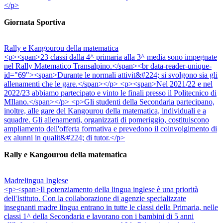
</p>
Giornata Sportiva
Rally e Kangourou della matematica
<p><span>23 classi dalla 4^ primaria alla 3^ media sono impegnate
nel Rally Matematico Transalpino.</span><br data-reader-unique-
id="69"><span>Durante le normali attivit&#224; si svolgono sia gli
allenamenti che le gare.</span></p> <p><span>Nel 2021/22 e nel
2022/23 abbiamo partecipato e vinto le finali presso il Politecnico di
MIlano.</span></p> <p>Gli studenti della Secondaria partecipano,
inoltre, alle gare del Kangourou della matematica, individuali e a
squadre. Gli allenamenti, organizzati di pomeriggio, costituiscono
ampliamento dell'offerta formativa e prevedono il coinvolgimento di
ex alunni in qualit&#224; di tutor.</p>
Rally e Kangourou della matematica
Madrelingua Inglese
<p><span>Il potenziamento della lingua inglese è una priorità
dell'Istituto. Con la collaborazione di agenzie specializzate
insegnanti madre lingua entrano in tutte le classi della Primaria, nelle
classi 1^ della Secondaria e lavorano con i bambini di 5 anni