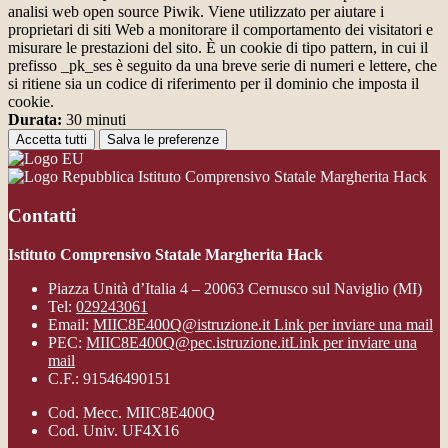
analisi web open source Piwik. Viene utilizzato per aiutare i
proprietari di siti Web a monitorare il comportamento dei visitatori e
misurare le prestazioni del sito. È un cookie di tipo pattern, in cui il
prefisso _pk_ses è seguito da una breve serie di numeri e lettere, che
si ritiene sia un codice di riferimento per il dominio che imposta il
cookie.
Durata:
30 minuti
Accetta tutti
Salva le preferenze
Istituto Comprensivo Statale Margherita Hack
Contatti
Istituto Comprensivo Statale Margherita Hack
Piazza Unità d’Italia 4 – 20063 Cernusco sul Naviglio (MI)
Tel:
029243061
Email:
MIIC8E400Q@istruzione.it
Link per inviare una mail
PEC:
MIIC8E400Q@pec.istruzione.it
Link per inviare una
mail
C.F.: 91546490151
Cod. Mecc. MIIC8E400Q
Cod. Univ. UF4X16