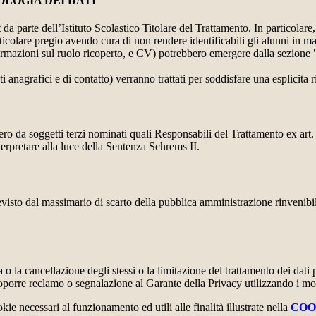
OLOGIA DEI DATI
t da parte dell’Istituto Scolastico Titolare del Trattamento. In particolare,
rticolare pregio avendo cura di non rendere identificabili gli alunni in 
ormazioni sul ruolo ricoperto, e CV) potrebbero emergere dalla sezione "
i anagrafici e di contatto) verranno trattati per soddisfare una esplicita 
ro da soggetti terzi nominati quali Responsabili del Trattamento ex art. 
rpretare alla luce della Sentenza Schrems II.
previsto dal massimario di scarto della pubblica amministrazione rinvenibi
fica o la cancellazione degli stessi o la limitazione del trattamento dei dat
i proporre reclamo o segnalazione al Garante della Privacy utilizzando i mo
kie necessari al funzionamento ed utili alle finalità illustrate nella
COO