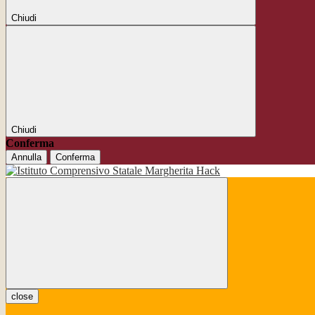
Chiudi
Chiudi
Conferma
Annulla
Conferma
close