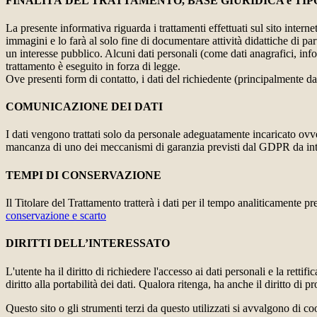
FINALITÀ DEL TRATTAMENTO, BASE GIURIDICA e TIP
La presente informativa riguarda i trattamenti effettuati sul sito interne
immagini e lo farà al solo fine di documentare attività didattiche di pa
un interesse pubblico. Alcuni dati personali (come dati anagrafici, inf
trattamento è eseguito in forza di legge.
Ove presenti form di contatto, i dati del richiedente (principalmente dat
COMUNICAZIONE DEI DATI
I dati vengono trattati solo da personale adeguatamente incaricato ovve
mancanza di uno dei meccanismi di garanzia previsti dal GDPR da inte
TEMPI DI CONSERVAZIONE
Il Titolare del Trattamento tratterà i dati per il tempo analiticamente 
conservazione e scarto
DIRITTI DELL’INTERESSATO
L'utente ha il diritto di richiedere l'accesso ai dati personali e la retti
diritto alla portabilità dei dati. Qualora ritenga, ha anche il diritto d
Questo sito o gli strumenti terzi da questo utilizzati si avvalgono di coo