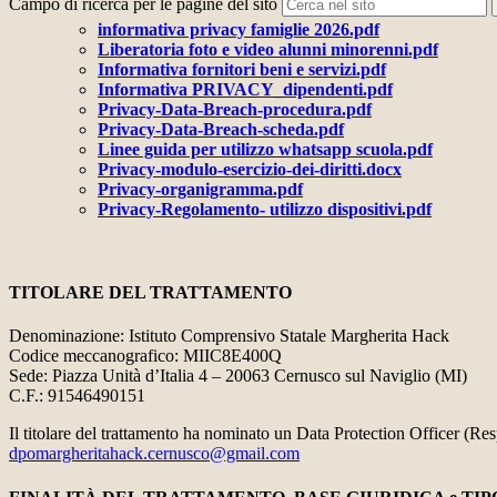
Campo di ricerca per le pagine del sito
informativa privacy famiglie 2026.pdf
Liberatoria foto e video alunni minorenni.pdf
Informativa fornitori beni e servizi.pdf
Informativa PRIVACY_dipendenti.pdf
Privacy-Data-Breach-procedura.pdf
Privacy-Data-Breach-scheda.pdf
Linee guida per utilizzo whatsapp scuola.pdf
Privacy-modulo-esercizio-dei-diritti.docx
Privacy-organigramma.pdf
Privacy-Regolamento- utilizzo dispositivi.pdf
TITOLARE DEL TRATTAMENTO
Denominazione: Istituto Comprensivo Statale Margherita Hack
Codice meccanografico: MIIC8E400Q
Sede: Piazza Unità d’Italia 4 – 20063 Cernusco sul Naviglio (MI)
C.F.: 91546490151
Il titolare del trattamento ha nominato un Data Protection Officer (Re
dpomargheritahack.cernusco@gmail.com