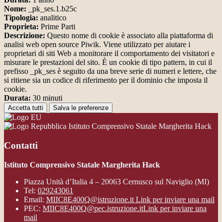
Nome:
_pk_ses.1.b25c
Tipologia:
analitico
Proprieta:
Prime Parti
Descrizione:
Questo nome di cookie è associato alla piattaforma di
analisi web open source Piwik. Viene utilizzato per aiutare i
proprietari di siti Web a monitorare il comportamento dei visitatori e
misurare le prestazioni del sito. È un cookie di tipo pattern, in cui il
prefisso _pk_ses è seguito da una breve serie di numeri e lettere, che
si ritiene sia un codice di riferimento per il dominio che imposta il
cookie.
Durata:
30 minuti
Accetta tutti
Salva le preferenze
Istituto Comprensivo Statale Margherita Hack
Contatti
Istituto Comprensivo Statale Margherita Hack
Piazza Unità d’Italia 4 – 20063 Cernusco sul Naviglio (MI)
Tel:
029243061
Email:
MIIC8E400Q@istruzione.it
Link per inviare una mail
PEC:
MIIC8E400Q@pec.istruzione.it
Link per inviare una
mail