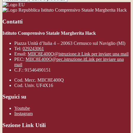
Istituto Comprensivo Statale Margherita Hack
Contatti
Istituto Comprensivo Statale Margherita Hack
Piazza Unità d’Italia 4 – 20063 Cernusco sul Naviglio (MI)
Tel:
029243061
Email:
MIIC8E400Q@istruzione.it
Link per inviare una mail
PEC:
MIIC8E400Q@pec.istruzione.it
Link per inviare una
mail
C.F.: 91546490151
Cod. Mecc. MIIC8E400Q
Cod. Univ. UF4X16
Seguici su
Youtube
Instagram
Sezione Link Utili