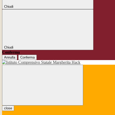
Chiudi
Chiudi
Conferma
Annulla
Conferma
close