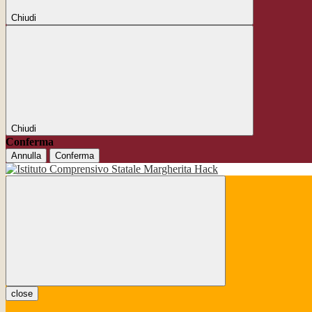
Chiudi
Chiudi
Conferma
Annulla
Conferma
close