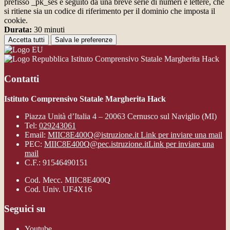
prefisso _pk_ses è seguito da una breve serie di numeri e lettere, che
si ritiene sia un codice di riferimento per il dominio che imposta il
cookie.
Durata:
30 minuti
Accetta tutti
Salva le preferenze
Istituto Comprensivo Statale Margherita Hack
Contatti
Istituto Comprensivo Statale Margherita Hack
Piazza Unità d’Italia 4 – 20063 Cernusco sul Naviglio (MI)
Tel:
029243061
Email:
MIIC8E400Q@istruzione.it
Link per inviare una mail
PEC:
MIIC8E400Q@pec.istruzione.it
Link per inviare una
mail
C.F.: 91546490151
Cod. Mecc. MIIC8E400Q
Cod. Univ. UF4X16
Seguici su
Youtube