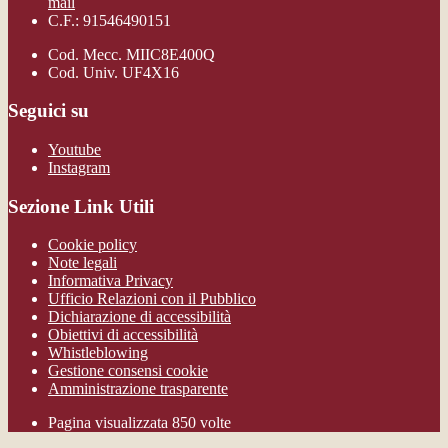
mail
C.F.: 91546490151
Cod. Mecc. MIIC8E400Q
Cod. Univ. UF4X16
Seguici su
Youtube
Instagram
Sezione Link Utili
Cookie policy
Note legali
Informativa Privacy
Ufficio Relazioni con il Pubblico
Dichiarazione di accessibilità
Obiettivi di accessibilità
Whistleblowing
Gestione consensi cookie
Amministrazione trasparente
Pagina visualizzata
850
volte