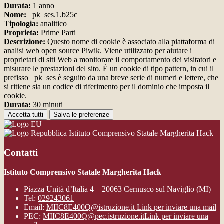
Durata:
1 anno
Nome:
_pk_ses.1.b25c
Tipologia:
analitico
Proprieta:
Prime Parti
Descrizione:
Questo nome di cookie è associato alla piattaforma di
analisi web open source Piwik. Viene utilizzato per aiutare i
proprietari di siti Web a monitorare il comportamento dei visitatori e
misurare le prestazioni del sito. È un cookie di tipo pattern, in cui il
prefisso _pk_ses è seguito da una breve serie di numeri e lettere, che
si ritiene sia un codice di riferimento per il dominio che imposta il
cookie.
Durata:
30 minuti
Accetta tutti
Salva le preferenze
Istituto Comprensivo Statale Margherita Hack
Contatti
Istituto Comprensivo Statale Margherita Hack
Piazza Unità d’Italia 4 – 20063 Cernusco sul Naviglio (MI)
Tel:
029243061
Email:
MIIC8E400Q@istruzione.it
Link per inviare una mail
PEC:
MIIC8E400Q@pec.istruzione.it
Link per inviare una