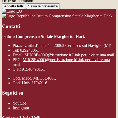
Durata:
30 minuti
Accetta tutti
Salva le preferenze
Istituto Comprensivo Statale Margherita Hack
Contatti
Istituto Comprensivo Statale Margherita Hack
Piazza Unità d’Italia 4 – 20063 Cernusco sul Naviglio (MI)
Tel:
029243061
Email:
MIIC8E400Q@istruzione.it
Link per inviare una mail
PEC:
MIIC8E400Q@pec.istruzione.it
Link per inviare una
mail
C.F.: 91546490151
Cod. Mecc. MIIC8E400Q
Cod. Univ. UF4X16
Seguici su
Youtube
Instagram