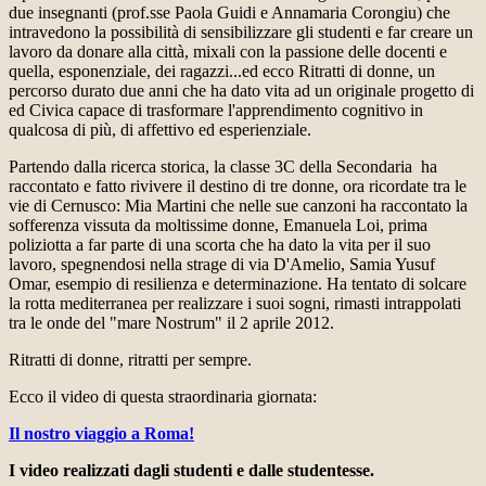
due insegnanti (prof.sse Paola Guidi e Annamaria Corongiu) che
intravedono la possibilità di sensibilizzare gli studenti e far creare un
lavoro da donare alla città, mixali con la passione delle docenti e
quella, esponenziale, dei ragazzi...ed ecco Ritratti di donne, un
percorso durato due anni che ha dato vita ad un originale progetto di
ed Civica capace di trasformare l'apprendimento cognitivo in
qualcosa di più, di affettivo ed esperienziale.
Partendo dalla ricerca storica, la classe 3C della Secondaria ha
raccontato e fatto rivivere il destino di tre donne, ora ricordate tra le
vie di Cernusco: Mia Martini che nelle sue canzoni ha raccontato la
sofferenza vissuta da moltissime donne, Emanuela Loi, prima
poliziotta a far parte di una scorta che ha dato la vita per il suo
lavoro, spegnendosi nella strage di via D'Amelio, Samia Yusuf
Omar, esempio di resilienza e determinazione. Ha tentato di solcare
la rotta mediterranea per realizzare i suoi sogni, rimasti intrappolati
tra le onde del "mare Nostrum" il 2 aprile 2012.
Ritratti di donne, ritratti per sempre.
Ecco il video di questa straordinaria giornata:
Il nostro viaggio a Roma!
I video realizzati dagli studenti e dalle studentesse.