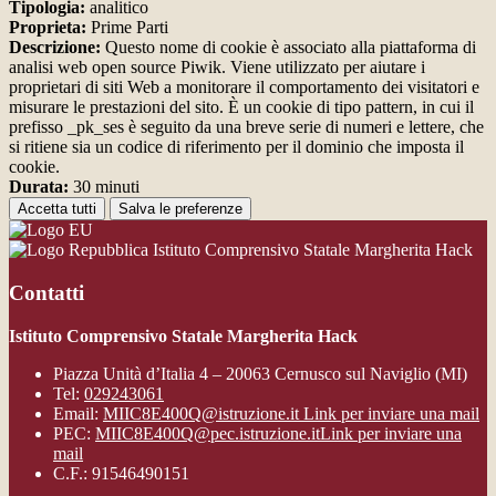
Tipologia:
analitico
Proprieta:
Prime Parti
Descrizione:
Questo nome di cookie è associato alla piattaforma di
analisi web open source Piwik. Viene utilizzato per aiutare i
proprietari di siti Web a monitorare il comportamento dei visitatori e
misurare le prestazioni del sito. È un cookie di tipo pattern, in cui il
prefisso _pk_ses è seguito da una breve serie di numeri e lettere, che
si ritiene sia un codice di riferimento per il dominio che imposta il
cookie.
Durata:
30 minuti
Accetta tutti
Salva le preferenze
Istituto Comprensivo Statale Margherita Hack
Contatti
Istituto Comprensivo Statale Margherita Hack
Piazza Unità d’Italia 4 – 20063 Cernusco sul Naviglio (MI)
Tel:
029243061
Email:
MIIC8E400Q@istruzione.it
Link per inviare una mail
PEC:
MIIC8E400Q@pec.istruzione.it
Link per inviare una
mail
C.F.: 91546490151