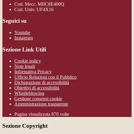
Cod. Mecc. MIIC8E400Q
Cod. Univ. UF4X16
Seguici su
Youtube
Instagram
Sezione Link Utili
Cookie policy
Note legali
Informativa Privacy
Ufficio Relazioni con il Pubblico
Dichiarazione di accessibilità
Obiettivi di accessibilità
Whistleblowing
Gestione consensi cookie
Amministrazione trasparente
Pagina visualizzata
870
volte
Sezione Copyright