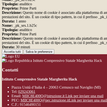
Tipologia:
analitico
Proprieta:
Prime Parti
Descrizione:
Questo nome di cookie è associato alla piattaforma di ana
prestazioni del sito. È un cookie di tipo pattern, in cui il prefisso _pk
Durata:
1 anno
Nome:
_pk_ses.1.b25c
Tipologia:
analitico
Proprieta:
Prime Parti
Descrizione:
Questo nome di cookie è associato alla piattaforma di ana
prestazioni del sito. È un cookie di tipo pattern, in cui il prefisso _pk
Durata:
30 minuti
Accetta tutti
Salva le preferenze
Istituto Comprensivo Statale Margherita Hack
Contatti
Istituto Comprensivo Statale Margherita Hack
Piazza Unità d’Italia 4 – 20063 Cernusco sul Naviglio (MI)
Tel:
029243061
Email:
MIIC8E400Q@istruzione.it
Link per inviare una mail
PEC:
MIIC8E400Q@pec.istruzione.it
Link per inviare una mail
C.F.: 91546490151