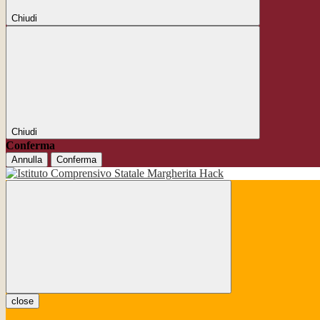
Chiudi
Chiudi
Conferma
Annulla
Conferma
close