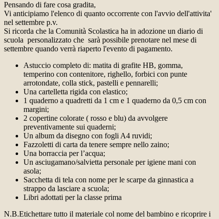
Pensando di fare cosa gradita,
Vi anticipiamo l'elenco di quanto occorrente con l'avvio dell'attivita'
nel settembre p.v.
Si ricorda che la Comunità Scolastica ha in adozione un diario di
scuola personalizzato che sarà possibile prenotare nel mese di
settembre quando verrà riaperto l'evento di pagamento.
Astuccio completo di: matita di grafite HB, gomma,
temperino con contenitore, righello, forbici con punte
arrotondate, colla stick, pastelli e pennarelli;
Una cartelletta rigida con elastico;
1 quaderno a quadretti da 1 cm e 1 quaderno da 0,5 cm con
margini;
2 copertine colorate ( rosso e blu) da avvolgere
preventivamente sui quaderni;
Un album da disegno con fogli A4 ruvidi;
Fazzoletti di carta da tenere sempre nello zaino;
Una borraccia per l’acqua;
Un asciugamano/salvietta personale per igiene mani con
asola;
Sacchetta di tela con nome per le scarpe da ginnastica a
strappo da lasciare a scuola;
Libri adottati per la classe prima
N.B.Etichettare tutto il materiale col nome del bambino e ricoprire i