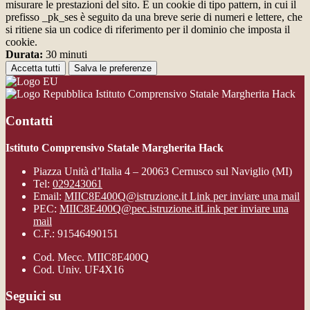
misurare le prestazioni del sito. È un cookie di tipo pattern, in cui il
prefisso _pk_ses è seguito da una breve serie di numeri e lettere, che
si ritiene sia un codice di riferimento per il dominio che imposta il
cookie.
Durata:
30 minuti
Accetta tutti
Salva le preferenze
Istituto Comprensivo Statale Margherita Hack
Contatti
Istituto Comprensivo Statale Margherita Hack
Piazza Unità d’Italia 4 – 20063 Cernusco sul Naviglio (MI)
Tel:
029243061
Email:
MIIC8E400Q@istruzione.it
Link per inviare una mail
PEC:
MIIC8E400Q@pec.istruzione.it
Link per inviare una
mail
C.F.: 91546490151
Cod. Mecc. MIIC8E400Q
Cod. Univ. UF4X16
Seguici su