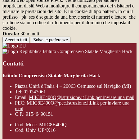
analisi web open source Piwik. Viene utilizzato per aiutare i
proprietari di siti Web a monitorare il comportamento dei visitatori e
misurare le prestazioni del sito. È un cookie di tipo pattern, in cui il
prefisso _pk_ses è seguito da una breve serie di numeri e lettere, che
si ritiene sia un codice di riferimento per il dominio che imposta il
cookie.
Durata:
30 minuti
Accetta tutti
Salva le preferenze
Istituto Comprensivo Statale Margherita Hack
Contatti
Istituto Comprensivo Statale Margherita Hack
Piazza Unità d’Italia 4 – 20063 Cernusco sul Naviglio (MI)
Tel:
029243061
Email:
MIIC8E400Q@istruzione.it
Link per inviare una mail
PEC:
MIIC8E400Q@pec.istruzione.it
Link per inviare una
mail
C.F.: 91546490151
Cod. Mecc. MIIC8E400Q
Cod. Univ. UF4X16