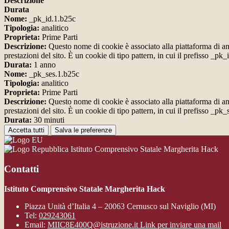
Descrizione
Durata
Nome:
_pk_id.1.b25c
Tipologia:
analitico
Proprieta:
Prime Parti
Descrizione:
Questo nome di cookie è associato alla piattaforma di ana
prestazioni del sito. È un cookie di tipo pattern, in cui il prefisso _pk
Durata:
1 anno
Nome:
_pk_ses.1.b25c
Tipologia:
analitico
Proprieta:
Prime Parti
Descrizione:
Questo nome di cookie è associato alla piattaforma di ana
prestazioni del sito. È un cookie di tipo pattern, in cui il prefisso _pk
Durata:
30 minuti
Accetta tutti
Salva le preferenze
Istituto Comprensivo Statale Margherita Hack
Contatti
Istituto Comprensivo Statale Margherita Hack
Piazza Unità d’Italia 4 – 20063 Cernusco sul Naviglio (MI)
Tel:
029243061
Email:
MIIC8E400Q@istruzione.it
Link per inviare una mail