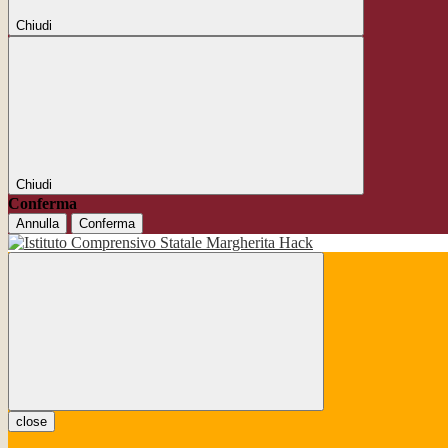
Chiudi
Chiudi
Conferma
Annulla
Conferma
close