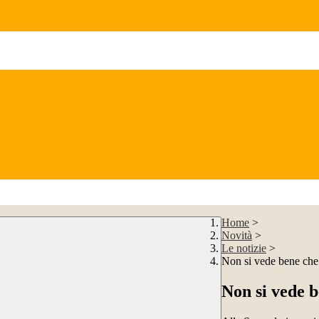
Home
>
Novità
>
Le notizie
>
Non si vede bene che
Non si vede b