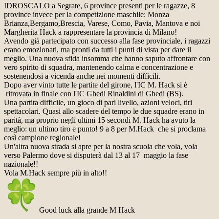
IDROSCALO a Segrate, 6 province presenti per le ragazze, 8
province invece per la competizione maschile: Monza
Brianza,Bergamo,Brescia, Varese, Como, Pavia, Mantova e noi
Margherita Hack a rappresentare la provincia di Milano!
Avendo già partecipato con successo alla fase provinciale, i ragazzi
erano emozionati, ma pronti da tutti i punti di vista per dare il
meglio. Una nuova sfida insomma che hanno saputo affrontare con
vero spirito di squadra, mantenendo calma e concentrazione e
sostenendosi a vicenda anche nei momenti difficili.
Dopo aver vinto tutte le partite del girone, l'IC M. Hack si è
ritrovata in finale con l'IC Ghedi Rinaldini di Ghedi (BS).
Una partita difficile, un gioco di pari livello, azioni veloci, tiri
spettacolari. Quasi allo scadere del tempo le due squadre erano in
parità, ma proprio negli ultimi 15 secondi M. Hack ha avuto la
meglio: un ultimo tiro e punto! 9 a 8 per M.Hack che si proclama
così campione regionale!
Un'altra nuova strada si apre per la nostra scuola che vola, vola
verso Palermo dove si disputerà dal 13 al 17 maggio la fase
nazionale!!
Vola M.Hack sempre più in alto!!
Good luck alla grande M Hack