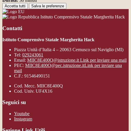
Durata:
30 minuti
Accetta tutti
Salva le preferenze
Istituto Comprensivo Statale Margherita Hack
Contatti
Istituto Comprensivo Statale Margherita Hack
Piazza Unità d’Italia 4 – 20063 Cernusco sul Naviglio (MI)
Tel:
029243061
Email:
MIIC8E400Q@istruzione.it
Link per inviare una mail
PEC:
MIIC8E400Q@pec.istruzione.it
Link per inviare una
mail
C.F.: 91546490151
Cod. Mecc. MIIC8E400Q
Cod. Univ. UF4X16
Seguici su
Youtube
Instagram
Sezione Link Utili