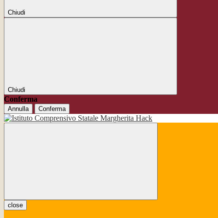
Chiudi
Chiudi
Conferma
Annulla
Conferma
close