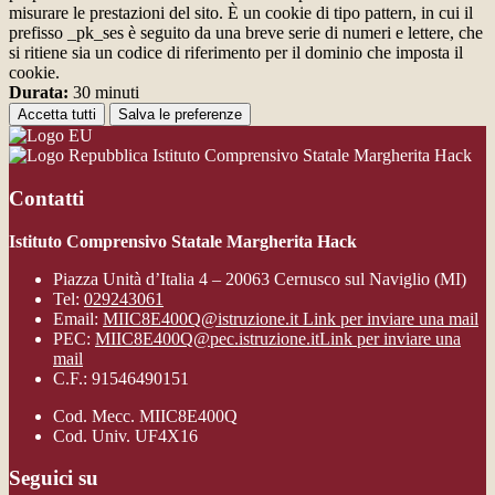
misurare le prestazioni del sito. È un cookie di tipo pattern, in cui il
prefisso _pk_ses è seguito da una breve serie di numeri e lettere, che
si ritiene sia un codice di riferimento per il dominio che imposta il
cookie.
Durata:
30 minuti
Accetta tutti
Salva le preferenze
Istituto Comprensivo Statale Margherita Hack
Contatti
Istituto Comprensivo Statale Margherita Hack
Piazza Unità d’Italia 4 – 20063 Cernusco sul Naviglio (MI)
Tel:
029243061
Email:
MIIC8E400Q@istruzione.it
Link per inviare una mail
PEC:
MIIC8E400Q@pec.istruzione.it
Link per inviare una
mail
C.F.: 91546490151
Cod. Mecc. MIIC8E400Q
Cod. Univ. UF4X16
Seguici su