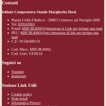
Contatti
Istituto Comprensivo Statale Margherita Hack
Piazza Unità d’Italia 4 – 20063 Cernusco sul Naviglio (MI)
Tel:
029243061
Email:
MIIC8E400Q@istruzione.it
Link per inviare una mail
PEC:
MIIC8E400Q@pec.istruzione.it
Link per inviare una
mail
C.F.: 91546490151
Cod. Mecc. MIIC8E400Q
Cod. Univ. UF4X16
Seguici su
Youtube
Instagram
Sezione Link Utili
Cookie policy
Note legali
Informativa Privacy