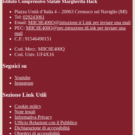
Istituto Comprensivo Statale Margherita Hack
Piazza Unità d’Italia 4 – 20063 Cernusco sul Naviglio (MI)
Tel:
029243061
Email:
MIIC8E400Q@istruzione.it
Link per inviare una mail
PEC:
MIIC8E400Q@pec.istruzione.it
Link per inviare una
mail
C.F.: 91546490151
Cod. Mecc. MIIC8E400Q
Cod. Univ. UF4X16
Seguici su
Youtube
Instagram
Sezione Link Utili
Cookie policy
Note legali
Informativa Privacy
Ufficio Relazioni con il Pubblico
Dichiarazione di accessibilità
Obiettivi di accessibilità