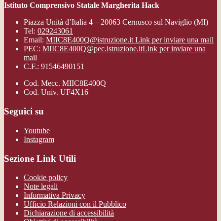
Istituto Comprensivo Statale Margherita Hack
Piazza Unità d’Italia 4 – 20063 Cernusco sul Naviglio (MI)
Tel:
029243061
Email:
MIIC8E400Q@istruzione.it
Link per inviare una mail
PEC:
MIIC8E400Q@pec.istruzione.it
Link per inviare una
mail
C.F.: 91546490151
Cod. Mecc. MIIC8E400Q
Cod. Univ. UF4X16
Seguici su
Youtube
Instagram
Sezione Link Utili
Cookie policy
Note legali
Informativa Privacy
Ufficio Relazioni con il Pubblico
Dichiarazione di accessibilità