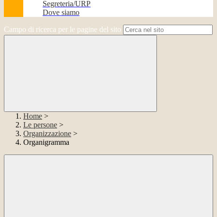
Segreteria/URP
Dove siamo
Campo di ricerca per le pagine del sito
Home
>
Le persone
>
Organizzazione
>
Organigramma