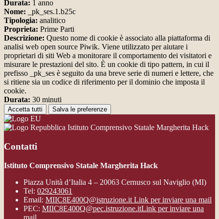
Durata:
1 anno
Nome:
_pk_ses.1.b25c
Tipologia:
analitico
Proprieta:
Prime Parti
Descrizione:
Questo nome di cookie è associato alla piattaforma di
analisi web open source Piwik. Viene utilizzato per aiutare i
proprietari di siti Web a monitorare il comportamento dei visitatori e
misurare le prestazioni del sito. È un cookie di tipo pattern, in cui il
prefisso _pk_ses è seguito da una breve serie di numeri e lettere, che
si ritiene sia un codice di riferimento per il dominio che imposta il
cookie.
Durata:
30 minuti
Accetta tutti
Salva le preferenze
Istituto Comprensivo Statale Margherita Hack
Contatti
Istituto Comprensivo Statale Margherita Hack
Piazza Unità d’Italia 4 – 20063 Cernusco sul Naviglio (MI)
Tel:
029243061
Email:
MIIC8E400Q@istruzione.it
Link per inviare una mail
PEC:
MIIC8E400Q@pec.istruzione.it
Link per inviare una
mail