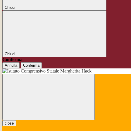
Chiudi
Chiudi
Conferma
Annulla
Conferma
close