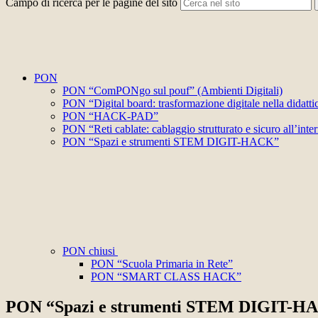
Campo di ricerca per le pagine del sito
PON
PON “ComPONgo sul pouf” (Ambienti Digitali)
PON “Digital board: trasformazione digitale nella didatti
PON “HACK-PAD”
PON “Reti cablate: cablaggio strutturato e sicuro all’intern
PON “Spazi e strumenti STEM DIGIT-HACK”
PON chiusi
PON “Scuola Primaria in Rete”
PON “SMART CLASS HACK”
PON “Spazi e strumenti STEM DIGIT-H