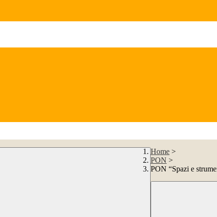
Home
>
PON
>
PON “Spazi e stru