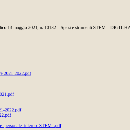
pubblico 13 maggio 2021, n. 10182 – Spazi e strumenti STEM – DIGIT
ore 2021-2022.pdf
021.pdf
21-2022.pdf
22.pdf
ne_personale_interno_STEM_.pdf