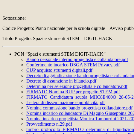
Sottoazione:
Codice Progetto: Piano nazionale per la scuola digitale – Avviso 
Titolo Progetto: Spazi e strumenti STEM – DIGIT-HACK
PON “Spazi e strumenti STEM DIGIT-HACK”
Bando personale interno progettista e collaudatore.pdf
Conferimento incarico DSGA STEM Privacy.pdf
CUP acquisto strumenti digitali.pdf
Decreto di aggiudicazione bando progettista e collaudat
Decreto di assunzione in bilancio.pdf
Determina per selezione progettista e collaudatore.pdf
FIRMATO Nomina RUP per progetto STEM.pdf
FIRMATO_Candidatura_scuola_MIIC8E400Q_28-05-2
Lettera di disseminazione e pubblicità.pdf
Nomina commissione bando progettista collaudatore.pdf
Nomina incarico collaudatore Di Maggio Giuseppina 20
Nomina incarico progettista Monica Tamburrini 2021-20
Provvedimento n.29.pdf
timbro_protocollo_FIRMATO_determina_di_liquidazio