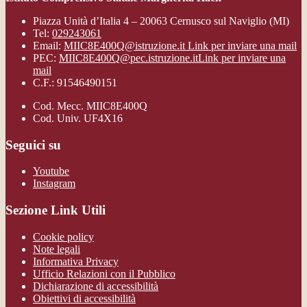
Piazza Unità d’Italia 4 – 20063 Cernusco sul Naviglio (MI)
Tel:
029243061
Email:
MIIC8E400Q@istruzione.it
Link per inviare una mail
PEC:
MIIC8E400Q@pec.istruzione.it
Link per inviare una
mail
C.F.: 91546490151
Cod. Mecc. MIIC8E400Q
Cod. Univ. UF4X16
Seguici su
Youtube
Instagram
Sezione Link Utili
Cookie policy
Note legali
Informativa Privacy
Ufficio Relazioni con il Pubblico
Dichiarazione di accessibilità
Obiettivi di accessibilità