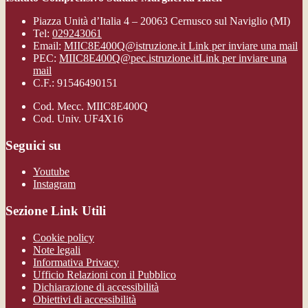
Piazza Unità d’Italia 4 – 20063 Cernusco sul Naviglio (MI)
Tel:
029243061
Email:
MIIC8E400Q@istruzione.it
Link per inviare una mail
PEC:
MIIC8E400Q@pec.istruzione.it
Link per inviare una
mail
C.F.: 91546490151
Cod. Mecc. MIIC8E400Q
Cod. Univ. UF4X16
Seguici su
Youtube
Instagram
Sezione Link Utili
Cookie policy
Note legali
Informativa Privacy
Ufficio Relazioni con il Pubblico
Dichiarazione di accessibilità
Obiettivi di accessibilità