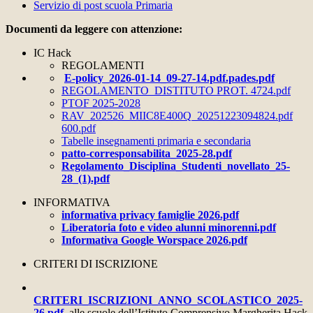
Servizio di post scuola Primaria
Documenti da leggere con attenzione:
IC Hack
REGOLAMENTI
E-policy_2026-01-14_09-27-14.pdf.pades.pdf
REGOLAMENTO_DISTITUTO PROT. 4724.pdf
PTOF 2025-2028
RAV_202526_MIIC8E400Q_20251223094824.pdf
600.pdf
Tabelle insegnamenti primaria e secondaria
patto-corresponsabilita_2025-28.pdf
Regolamento_Disciplina_Studenti_novellato_25-
28_(1).pdf
INFORMATIVA
informativa privacy famiglie 2026.pdf
Liberatoria foto e video alunni minorenni.pdf
Informativa Google Worspace 2026.pdf
CRITERI DI ISCRIZIONE
CRITERI_ISCRIZIONI_ANNO_SCOLASTICO_2025-
26.pdf
alle scuole dell’Istituto Comprensivo Margherita Hack