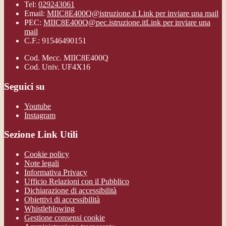
Tel:
029243061
Email:
MIIC8E400Q@istruzione.it
Link per inviare una mail
PEC:
MIIC8E400Q@pec.istruzione.it
Link per inviare una
mail
C.F.: 91546490151
Cod. Mecc. MIIC8E400Q
Cod. Univ. UF4X16
Seguici su
Youtube
Instagram
Sezione Link Utili
Cookie policy
Note legali
Informativa Privacy
Ufficio Relazioni con il Pubblico
Dichiarazione di accessibilità
Obiettivi di accessibilità
Whistleblowing
Gestione consensi cookie