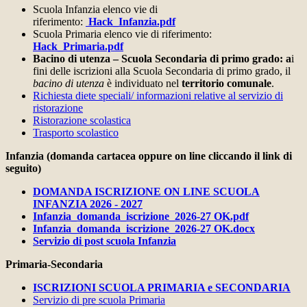
Scuola Infanzia elenco vie di
riferimento:
Hack_Infanzia.pdf
Scuola Primaria elenco vie di riferimento:
Hack_Primaria.pdf
Bacino di utenza – Scuola Secondaria di primo grado: a
i
fini delle iscrizioni alla Scuola Secondaria di primo grado, il
bacino di utenza
è individuato nel
territorio comunale
.
Richiesta diete speciali/ informazioni relative al servizio di
ristorazione
Ristorazione scolastica
Trasporto scolastico
Infanzia (domanda cartacea oppure on line cliccando il link di
seguito)
DOMANDA ISCRIZIONE ON LINE SCUOLA
INFANZIA 2026 - 2027
Infanzia_domanda_iscrizione_2026-27 OK.pdf
Infanzia_domanda_iscrizione_2026-27 OK.docx
Servizio di post scuola Infanzia
Primaria-Secondaria
ISCRIZIONI SCUOLA PRIMARIA e SECONDARIA
Servizio di pre scuola Primaria