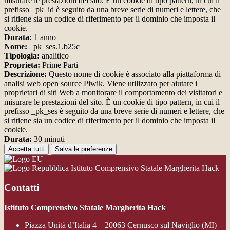
misurare le prestazioni del sito. È un cookie di tipo pattern, in cui il
prefisso _pk_id è seguito da una breve serie di numeri e lettere, che
si ritiene sia un codice di riferimento per il dominio che imposta il
cookie.
Durata:
1 anno
Nome:
_pk_ses.1.b25c
Tipologia:
analitico
Proprieta:
Prime Parti
Descrizione:
Questo nome di cookie è associato alla piattaforma di
analisi web open source Piwik. Viene utilizzato per aiutare i
proprietari di siti Web a monitorare il comportamento dei visitatori e
misurare le prestazioni del sito. È un cookie di tipo pattern, in cui il
prefisso _pk_ses è seguito da una breve serie di numeri e lettere, che
si ritiene sia un codice di riferimento per il dominio che imposta il
cookie.
Durata:
30 minuti
Accetta tutti
Salva le preferenze
Istituto Comprensivo Statale Margherita Hack
Contatti
Istituto Comprensivo Statale Margherita Hack
Piazza Unità d’Italia 4 – 20063 Cernusco sul Naviglio (MI)