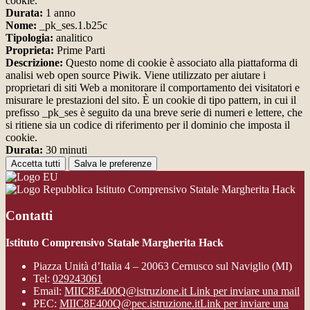
cookie.
Durata:
1 anno
Nome:
_pk_ses.1.b25c
Tipologia:
analitico
Proprieta:
Prime Parti
Descrizione:
Questo nome di cookie è associato alla piattaforma di
analisi web open source Piwik. Viene utilizzato per aiutare i
proprietari di siti Web a monitorare il comportamento dei visitatori e
misurare le prestazioni del sito. È un cookie di tipo pattern, in cui il
prefisso _pk_ses è seguito da una breve serie di numeri e lettere, che
si ritiene sia un codice di riferimento per il dominio che imposta il
cookie.
Durata:
30 minuti
Accetta tutti
Salva le preferenze
Istituto Comprensivo Statale Margherita Hack
Contatti
Istituto Comprensivo Statale Margherita Hack
Piazza Unità d’Italia 4 – 20063 Cernusco sul Naviglio (MI)
Tel:
029243061
Email:
MIIC8E400Q@istruzione.it
Link per inviare una mail
PEC:
MIIC8E400Q@pec.istruzione.it
Link per inviare una