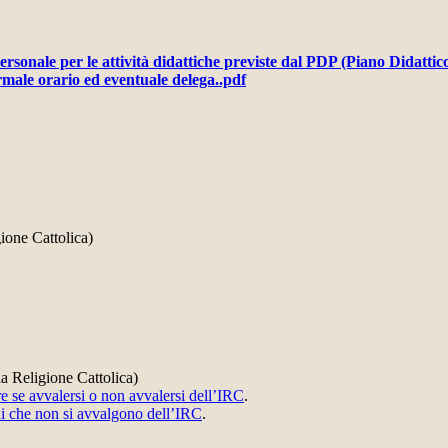
ersonale per le attività didattiche previste dal PDP (Piano Didatti
rmale orario ed eventuale delega..pdf
gione Cattolica)
a Religione Cattolica)
ere se avvalersi o non avvalersi dell’IRC
.
nni che non si avvalgono dell’IRC
.