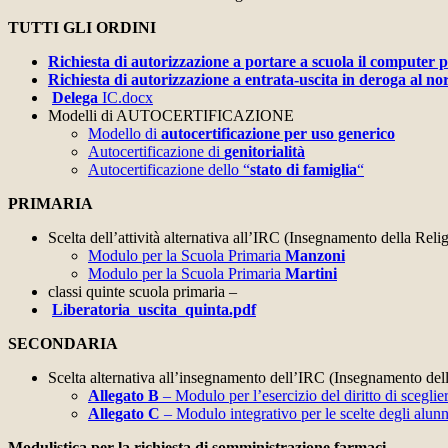
TUTTI GLI ORDINI
Richiesta di autorizzazione a portare a scuola il computer p
Richiesta di autorizzazione a entrata-uscita in deroga al no
Delega
IC.docx
Modelli di AUTOCERTIFICAZIONE
Modello di
autocertificazione per uso generico
Autocertificazione di
genitorialità
Autocertificazione dello “
stato di famiglia
“
PRIMARIA
Scelta dell’attività alternativa all’IRC (Insegnamento della Reli
Modulo per la Scuola Primaria
Manzoni
Modulo per la Scuola Primaria
Martini
classi quinte scuola primaria –
Liberatoria_uscita_quinta.pdf
SECONDARIA
Scelta alternativa all’insegnamento dell’IRC (Insegnamento dell
Allegato B
– Modulo per l’esercizio del diritto di scegli
Allegato C
– Modulo integrativo per le scelte degli alu
Modulistica per la richiesta di somministrazione farmaci