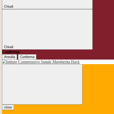
Chiudi
Chiudi
Conferma
Annulla
Conferma
close