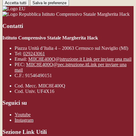
Accetta tutti
Salva le preferenze
Istituto Comprensivo Statale Margherita Hack
Contatti
Istituto Comprensivo Statale Margherita Hack
Piazza Unità d’Italia 4 – 20063 Cernusco sul Naviglio (MI)
Tel:
029243061
Email:
MIIC8E400Q@istruzione.it
Link per inviare una mail
PEC:
MIIC8E400Q@pec.istruzione.it
Link per inviare una
mail
C.F.: 91546490151
Cod. Mecc. MIIC8E400Q
Cod. Univ. UF4X16
Seguici su
Youtube
Instagram
Sezione Link Utili