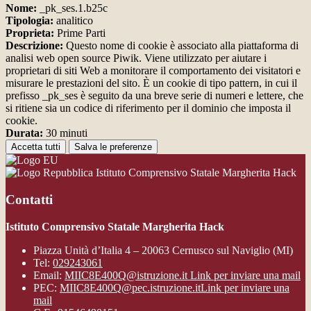
Nome:
_pk_ses.1.b25c
Tipologia:
analitico
Proprieta:
Prime Parti
Descrizione:
Questo nome di cookie è associato alla piattaforma di
analisi web open source Piwik. Viene utilizzato per aiutare i
proprietari di siti Web a monitorare il comportamento dei visitatori e
misurare le prestazioni del sito. È un cookie di tipo pattern, in cui il
prefisso _pk_ses è seguito da una breve serie di numeri e lettere, che
si ritiene sia un codice di riferimento per il dominio che imposta il
cookie.
Durata:
30 minuti
Accetta tutti
Salva le preferenze
Istituto Comprensivo Statale Margherita Hack
Contatti
Istituto Comprensivo Statale Margherita Hack
Piazza Unità d’Italia 4 – 20063 Cernusco sul Naviglio (MI)
Tel:
029243061
Email:
MIIC8E400Q@istruzione.it
Link per inviare una mail
PEC:
MIIC8E400Q@pec.istruzione.it
Link per inviare una
mail