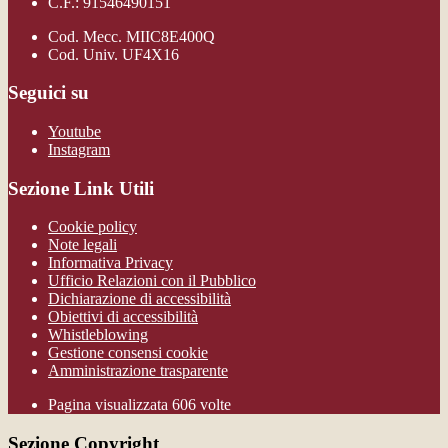
C.F.: 91546490151
Cod. Mecc. MIIC8E400Q
Cod. Univ. UF4X16
Seguici su
Youtube
Instagram
Sezione Link Utili
Cookie policy
Note legali
Informativa Privacy
Ufficio Relazioni con il Pubblico
Dichiarazione di accessibilità
Obiettivi di accessibilità
Whistleblowing
Gestione consensi cookie
Amministrazione trasparente
Pagina visualizzata
606
volte
Sezione Copyright