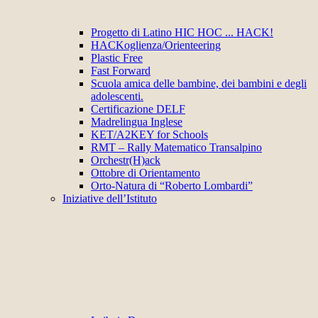
Progetto di Latino HIC HOC ... HACK!
HACKoglienza/Orienteering
Plastic Free
Fast Forward
Scuola amica delle bambine, dei bambini e degli
adolescenti.
Certificazione DELF
Madrelingua Inglese
KET/A2KEY for Schools
RMT – Rally Matematico Transalpino
Orchestr(H)ack
Ottobre di Orientamento
Orto-Natura di “Roberto Lombardi”
Iniziative dell’Istituto