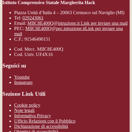
Istituto Comprensivo Statale Margherita Hack
Piazza Unità d’Italia 4 – 20063 Cernusco sul Naviglio (MI)
Tel:
029243061
Email:
MIIC8E400Q@istruzione.it
Link per inviare una mail
PEC:
MIIC8E400Q@pec.istruzione.it
Link per inviare una
mail
C.F.: 91546490151
Cod. Mecc. MIIC8E400Q
Cod. Univ. UF4X16
Seguici su
Youtube
Instagram
Sezione Link Utili
Cookie policy
Note legali
Informativa Privacy
Ufficio Relazioni con il Pubblico
Dichiarazione di accessibilità
Obiettivi di accessibilità