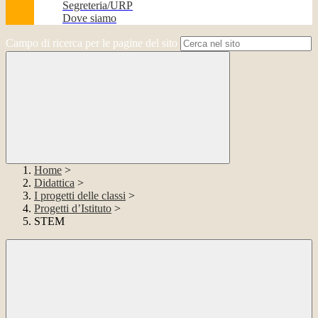
Segreteria/URP
Dove siamo
Campo di ricerca per le pagine del sito
Home
>
Didattica
>
I progetti delle classi
>
Progetti d’Istituto
>
STEM