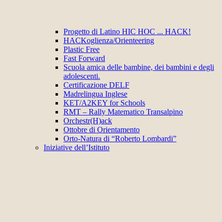
Progetto di Latino HIC HOC ... HACK!
HACKoglienza/Orienteering
Plastic Free
Fast Forward
Scuola amica delle bambine, dei bambini e degli
adolescenti.
Certificazione DELF
Madrelingua Inglese
KET/A2KEY for Schools
RMT – Rally Matematico Transalpino
Orchestr(H)ack
Ottobre di Orientamento
Orto-Natura di “Roberto Lombardi”
Iniziative dell’Istituto